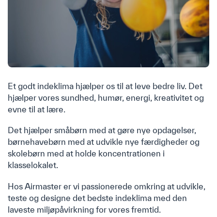
Et godt indeklima hjælper os til at leve bedre liv. Det
hjælper vores sundhed, humør, energi, kreativitet og
evne til at lære.
Det hjælper småbørn med at gøre nye opdagelser,
børnehavebørn med at udvikle nye færdigheder og
Kontakt
skolebørn med at holde koncentrationen i
klasselokalet.
Airmaster A/S
Industrivej 59
Hos Airmaster er vi passionerede omkring at udvikle,
9600 Aars , Danmark
teste og designe det bedste indeklima med den
Telefonnummer: (+45) 98 62 48 22
laveste miljøpåvirkning for vores fremtid.