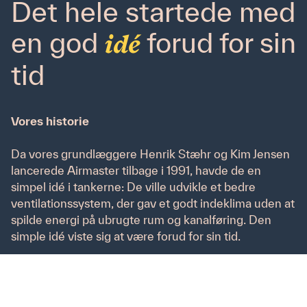
Det hele startede med
markedsføring og privatliv
.
en god
forud for sin
idé
tid
Vores historie
Da vores grundlæggere Henrik Stæhr og Kim Jensen
Privatlivspolitik
lancerede Airmaster tilbage i 1991, havde de en
Cookie-politik
simpel idé i tankerne: De ville udvikle et bedre
ventilationssystem, der gav et godt indeklima uden at
spilde energi på ubrugte rum og kanalføring. Den
simple idé viste sig at være forud for sin tid.
I dag er Airmaster markedsleder inden for
decentral
ventilation
. Vores anlæg installeres i det enkelte rum
eller område og ventilerer lokalt i modsætning til et