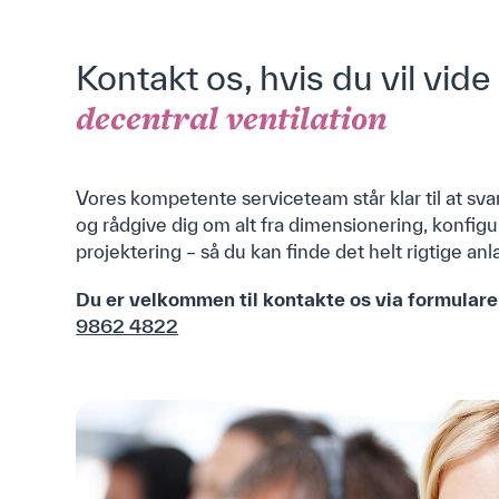
Airmaster A/S
Kontakt os, hvis du vil vid
Industrivej 59
9600 Aars , Danmark
decentral ventilation
Telefonnummer: (+45) 98 62 48 22
CVR: 29 52 73 93
Vores kompetente serviceteam står klar til at sv
og rådgive dig om alt fra dimensionering, konfigu
Mandag - Torsdag:
07:45 - 16:00
projektering – så du kan finde det helt rigtige anl
Fredag:
07:45 - 14:00
Du er velkommen til kontakte os via formulare
9862 4822