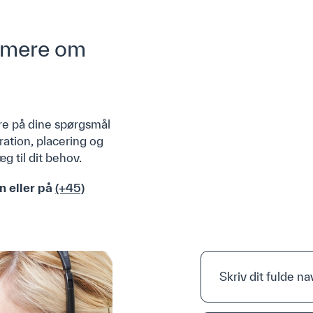
Kontakt
Downloads
e mere om
Om Os
Produkter
Karriere
Produktkatalog
Cases
GDPR
Sustainability
Airlinq® Online
are på dine spørgsmål
ration, placering og
æg til dit behov.
Vejledning
n eller på
(+45)
Video
FAQ