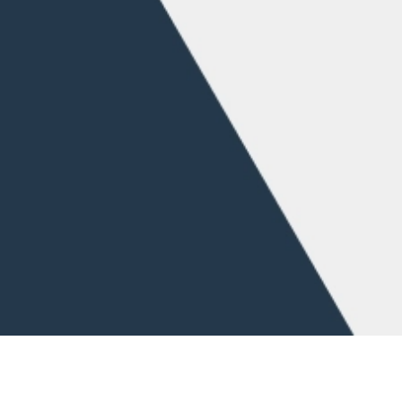
Airmaster
Quicklinks